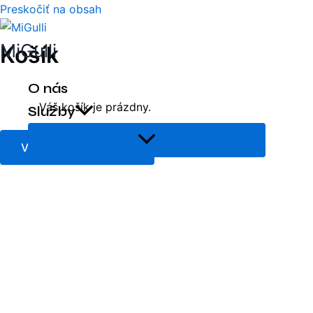
Preskočiť na obsah
MiGulli
Košík
O nás
Váš košík je prázdny.
Služby
Vrátiť sa do obchodu